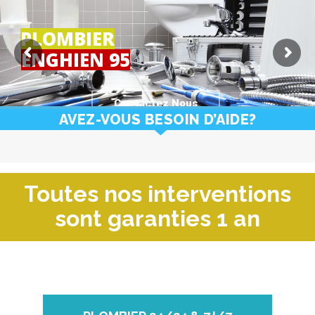
PLOMBIER
ENGHIEN 95
Contactez Nous
AVEZ-VOUS BESOIN D’AIDE?
Toutes nos interventions
sont garanties 1 an